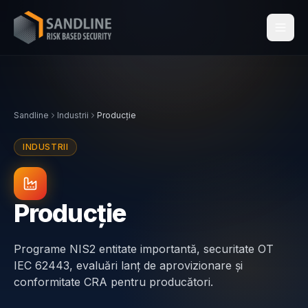
Servicii
Sandline
Industrii
Producție
Industrii
INDUSTRII
Conformitate
Centraleyezer
↗
Producție
Resurse
Programe NIS2 entitate importantă, securitate OT
IEC 62443, evaluări lanț de aprovizionare și
Despre noi
conformitate CRA pentru producători.