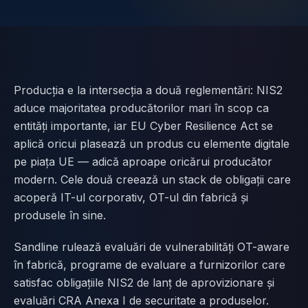
Contact
SCHIMBĂ
🇬🇧
English
🇷🇴
Română
🇺🇦
Українська
LIMBA
Producția e la intersecția a două reglementări: NIS2
aduce majoritatea producătorilor mari în scop ca
entități importante, iar EU Cyber Resilience Act se
aplică oricui plasează un produs cu elemente digitale
pe piața UE — adică aproape oricărui producător
modern. Cele două creează un stack de obligații care
acoperă IT-ul corporativ, OT-ul din fabrică și
produsele în sine.
Sandline rulează evaluări de vulnerabilități OT-aware
în fabrică, programe de evaluare a furnizorilor care
satisfac obligațiile NIS2 de lanț de aprovizionare și
evaluări CRA Anexa I de securitate a produselor.