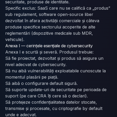
securitate, produse de identitate.
Specific exclus: SaaS care nu se califică ca „produs”
sub regulament, software open-source liber
dezvoltat în afara activității comerciale și câteva
produse specifice sectorului acoperite de alte
reglementări (dispozitive medicale sub MDR,
vehicule).
Anexa I — cerințele esențiale de cybersecurity
Anexa I e scurtă și severă. Produsul trebuie:
Să fie proiectat, dezvoltat și produs să asigure un
nivel adecvat de cybersecurity.
Să nu aibă vulnerabilități exploatabile cunoscute la
momentul plasării pe piață.
Să aibă o configurare default sigură.
Să suporte update-uri de securitate pe perioada de
suport (pe care CRA îți cere să o declari).
Să protejeze confidențialitatea datelor stocate,
transmise și procesate, cu criptografie by default
unde e adecvat.