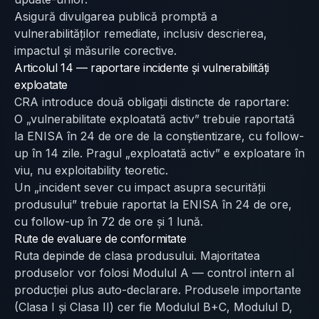
Asigură divulgarea publică promptă a
vulnerabilităților remediate, inclusiv descrierea,
impactul și măsurile corective.
Articolul 14 — raportare incidente și vulnerabilități
exploatate
CRA introduce două obligații distincte de raportare:
O „vulnerabilitate exploatată activ” trebuie raportată
la ENISA în 24 de ore de la conștientizare, cu follow-
up în 14 zile. Pragul „exploatată activ” e exploatare în
viu, nu exploitability teoretic.
Un „incident sever cu impact asupra securității
produsului” trebuie raportat la ENISA în 24 de ore,
cu follow-up în 72 de ore și 1 lună.
Rute de evaluare de conformitate
Ruta depinde de clasa produsului. Majoritatea
produselor vor folosi Modulul A — control intern al
producției plus auto-declarare. Produsele importante
(Clasa I și Clasa II) cer fie Modulul B+C, Modulul D,