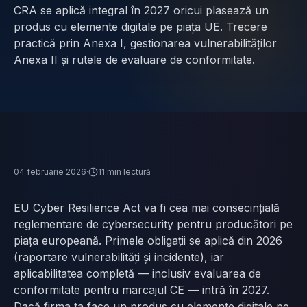
CRA se aplică integral în 2027 oricui plasează un
Contact
produs cu elemente digitale pe piața UE. Trecere
practică prin Anexa I, gestionarea vulnerabilităților
Anexa II și rutele de evaluare de conformitate.
SCHIMBĂ
🇬🇧
English
🇷🇴
Română
🇺🇦
Українська
LIMBA
04 februarie 2026
·
11
min lectură
EU Cyber Resilience Act va fi cea mai consecințială
reglementare de cybersecurity pentru producători pe
piața europeană. Primele obligații se aplică din 2026
(raportare vulnerabilități și incidente), iar
aplicabilitatea completă — inclusiv evaluarea de
conformitate pentru marcajul CE — intră în 2027.
Dacă firma ta face un produs cu elemente digitale pe