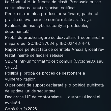
fie Modulul H, în funcție de clasă. Produsele critice
cer implicarea unui organism notificat.
Pentru majoritatea produselor software, pachetul
practic de evaluare de conformitate arată așa:
Evaluare de risc cybersecurity a produsului,
documentată.
Probă de practici sigure de dezvoltare (recomandăm
mapare pe ISO/IEC 27034 și IEC 62443-4-1).
Raport de pentest față de cerințele Anexa I, ideal re-
testat înainte de fiecare release.
SBOM într-un format folosit comun (CycloneDX sau
SPDX).
Politică și probă de proces de gestionare a
vulnerabilităților.
O perioadă de suport declarată și o politică publicată
de update-uri de securitate.
Declarație UE de conformitate — output-ul legal al
evaluării.
Ce să faci în 2026