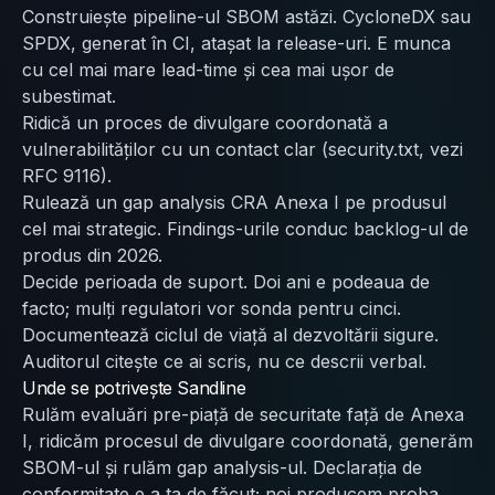
Construiește pipeline-ul SBOM astăzi. CycloneDX sau
SPDX, generat în CI, atașat la release-uri. E munca
cu cel mai mare lead-time și cea mai ușor de
subestimat.
Ridică un proces de divulgare coordonată a
vulnerabilităților cu un contact clar (security.txt, vezi
RFC 9116).
Rulează un gap analysis CRA Anexa I pe produsul
cel mai strategic. Findings-urile conduc backlog-ul de
produs din 2026.
Decide perioada de suport. Doi ani e podeaua de
facto; mulți regulatori vor sonda pentru cinci.
Documentează ciclul de viață al dezvoltării sigure.
Auditorul citește ce ai scris, nu ce descrii verbal.
Unde se potrivește Sandline
Rulăm evaluări pre-piață de securitate față de Anexa
I, ridicăm procesul de divulgare coordonată, generăm
SBOM-ul și rulăm gap analysis-ul. Declarația de
conformitate e a ta de făcut; noi producem proba