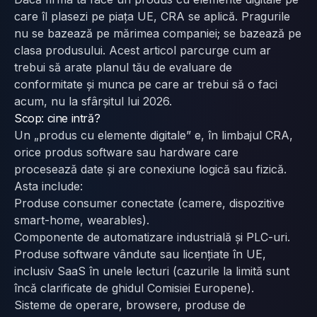
care îl plasezi pe piața UE, CRA se aplică. Pragurile
nu se bazează pe mărimea companiei; se bazează pe
clasa produsului. Acest articol parcurge cum ar
trebui să arate planul tău de evaluare de
conformitate și munca pe care ar trebui să o faci
acum, nu la sfârșitul lui 2026.
Scop: cine intră?
Un „produs cu elemente digitale” e, în limbajul CRA,
orice produs software sau hardware care
procesează date și are conexiune logică sau fizică.
Asta include:
Produse consumer conectate (camere, dispozitive
smart-home, wearables).
Componente de automatizare industrială și PLC-uri.
Produse software vândute sau licențiate în UE,
inclusiv SaaS în unele lecturi (cazurile la limită sunt
încă clarificate de ghidul Comisiei Europene).
Sisteme de operare, browsere, produse de