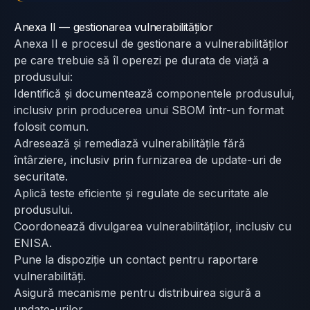
Anexa II — gestionarea vulnerabilităților
Anexa II e procesul de gestionare a vulnerabilităților
pe care trebuie să îl operezi pe durata de viață a
produsului:
Identifică și documentează componentele produsului,
inclusiv prin producerea unui SBOM într-un format
folosit comun.
Adresează și remediază vulnerabilitățile fără
întârziere, inclusiv prin furnizarea de update-uri de
securitate.
Aplică teste eficiente și regulate de securitate ale
produsului.
Coordonează divulgarea vulnerabilităților, inclusiv cu
ENISA.
Pune la dispoziție un contact pentru raportare
vulnerabilități.
Asigură mecanisme pentru distribuirea sigură a
update-urilor.